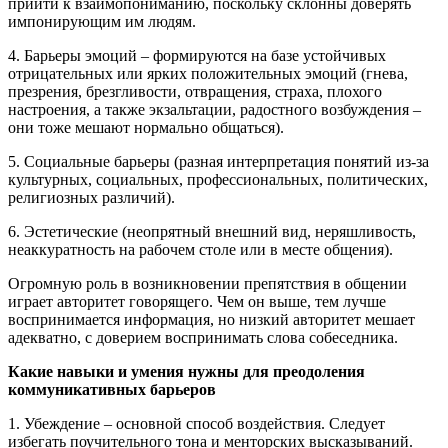
прийти к взаимопониманию, поскольку склонны доверять
импонирующим им людям.
4. Барьеры эмоций – формируются на базе устойчивых
отрицательных или ярких положительных эмоций (гнева,
презрения, брезгливости, отвращения, страха, плохого
настроения, а также экзальтации, радостного возбуждения –
они тоже мешают нормально общаться).
5. Социальные барьеры (разная интерпретация понятий из-за
культурных, социальных, профессиональных, политических,
религиозных различий).
6. Эстетические (неопрятный внешний вид, неряшливость,
неаккуратность на рабочем столе или в месте общения).
Огромную роль в возникновении препятствия в общении
играет авторитет говорящего. Чем он выше, тем лучше
воспринимается информация, но низкий авторитет мешает
адекватно, с доверием воспринимать слова собеседника.
Какие навыки и умения нужны для преодоления
коммуникативных барьеров
1. Убеждение – основной способ воздействия. Следует
избегать поучительного тона и менторских высказываний.