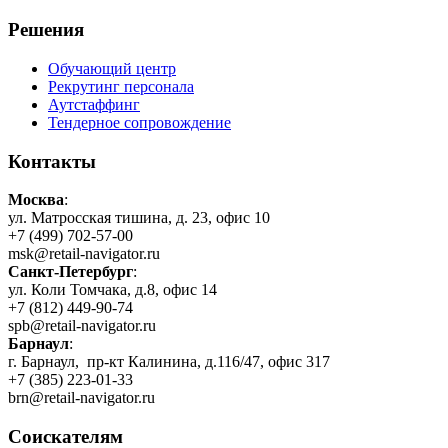
Решения
Обучающий центр
Рекрутинг персонала
Аутстаффинг
Тендерное сопровождение
Контакты
Москва
:
ул. Матросская тишина, д. 23, офис 10
+7 (499) 702-57-00
msk@retail-navigator.ru
Санкт-Петербург
:
ул. Коли Томчака, д.8, офис 14
+7 (812) 449-90-74
spb@retail-navigator.ru
Барнаул
:
г. Барнаул, пр-кт Калинина, д.116/47, офис 317
+7 (385) 223-01-33
brn@retail-navigator.ru
Соискателям