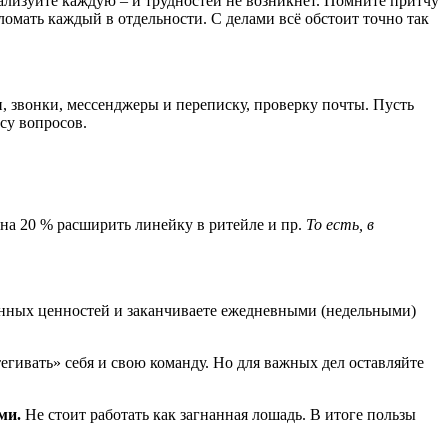
еализуйте каждую – и трудностей не возникнет. Помните притчу
ломать каждый в отдельности. С делами всё обстоит точно так
ти, звонки, мессенджеры и переписку, проверку почты. Пусть
су вопросов.
а на 20 % расширить линейку в ритейле и пр.
То есть, в
енных ценностей и заканчиваете ежедневными (недельными)
егивать» себя и свою команду. Но для важных дел оставляйте
ми.
Не стоит работать как загнанная лошадь. В итоге пользы