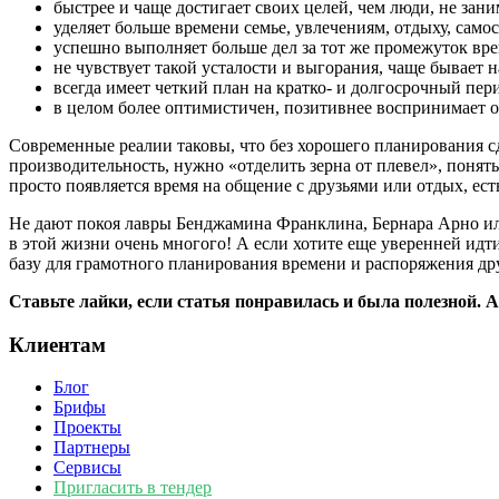
быстрее и чаще достигает своих целей, чем люди, не за
уделяет больше времени семье, увлечениям, отдыху, сам
успешно выполняет больше дел за тот же промежуток вр
не чувствует такой усталости и выгорания, чаще бывает 
всегда имеет четкий план на кратко- и долгосрочный пер
в целом более оптимистичен, позитивнее воспринимает
Современные реалии таковы, что без хорошего планирования с
производительность, нужно «отделить зерна от плевел», понять,
просто появляется время на общение с друзьями или отдых, ест
Не дают покоя лавры Бенджамина Франклина, Бернара Арно или 
в этой жизни очень многого! А если хотите еще уверенней идт
базу для грамотного планирования времени и распоряжения дру
Ставьте лайки, если статья понравилась и была полезной. 
Клиентам
Блог
Брифы
Проекты
Партнеры
Сервисы
Пригласить в тендер