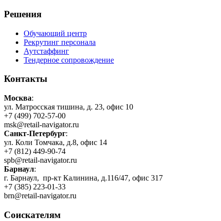
Решения
Обучающий центр
Рекрутинг персонала
Аутстаффинг
Тендерное сопровождение
Контакты
Москва
:
ул. Матросская тишина, д. 23, офис 10
+7 (499) 702-57-00
msk@retail-navigator.ru
Санкт-Петербург
:
ул. Коли Томчака, д.8, офис 14
+7 (812) 449-90-74
spb@retail-navigator.ru
Барнаул
:
г. Барнаул, пр-кт Калинина, д.116/47, офис 317
+7 (385) 223-01-33
brn@retail-navigator.ru
Соискателям