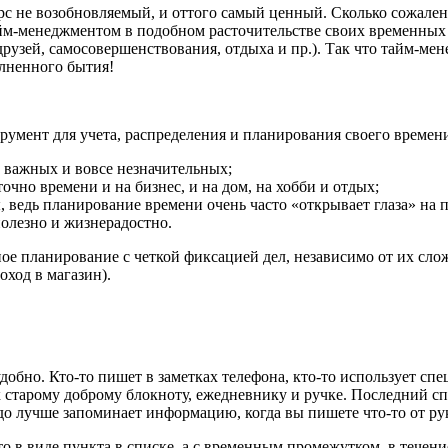
рс не возобновляемый, и оттого самый ценный. Сколько сожален
тайм-менеджментом в подобном расточительстве своих временных 
 друзей, самосовершенствования, отдыха и пр.). Так что тайм-ме
олненного бытия!
умент для учета, распределения и планирования своего времени.
е важных и вовсе незначительных;
чно времени и на бизнес, и на дом, на хобби и отдых;
, ведь планирование времени очень часто «открывает глаза» на 
полезно и жизнерадостно.
ое планирование с четкой фиксацией дел, независимо от их сло
оход в магазин).
обно. Кто-то пишет в заметках телефона, кто-то использует спец
к старому доброму блокноту, ежедневнику и ручке. Последний с
здо лучше запоминает информацию, когда вы пишете что-то от ру
о в виде пункта в списке, а с временным промежутком, в течени