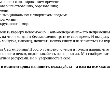
нимающиеся планированием времени;
осовершенствованию, образованию;
емени;
на эмоциональном и творческом подъеме;
иод жизни;
 окружающий мир.
делать карьеру невозможно. Тайм-менеджмент – это непременны
 на что и когда вы бессмысленно тратите свое время. И вы сразу 
ь минутка, наконец, почитать новую книгу или записаться на ку
Сергея Брина? Просто грамотно, с умом и толком планируйте сво
и к своим целям, подписывайтесь на наш канал. Мы снабдим вас т
гими ресурсами, но и уверенность в себе.
А в комментариях напишите, пожалуйста – а вам на все хвата