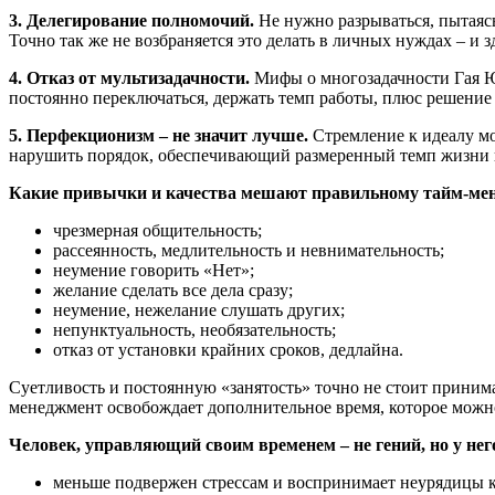
3. Делегирование полномочий.
Не нужно разрываться, пытаясь
Точно так же не возбраняется это делать в личных нуждах – и з
4. Отказ от мультизадачности.
Мифы о многозадачности Гая Юл
постоянно переключаться, держать темп работы, плюс решение
5. Перфекционизм – не значит лучше.
Стремление к идеалу мо
нарушить порядок, обеспечивающий размеренный темп жизни 
Какие привычки и качества мешают правильному тайм-ме
чрезмерная общительность;
рассеянность, медлительность и невнимательность;
неумение говорить «Нет»;
желание сделать все дела сразу;
неумение, нежелание слушать других;
непунктуальность, необязательность;
отказ от установки крайних сроков, дедлайна.
Суетливость и постоянную «занятость» точно не стоит принимат
менеджмент освобождает дополнительное время, которое можно
Человек, управляющий своим временем – не гений, но у нег
меньше подвержен стрессам и воспринимает неурядицы ка