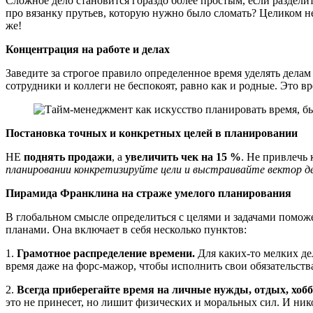
Сложное дело становится гораздо более простым, если разделит
про вязанку прутьев, которую нужно было сломать? Целиком не 
же!
Концентрация на работе и делах
Заведите за строгое правило определенное время уделять делам 
сотрудники и коллеги не беспокоят, равно как и родные. Это в
Постановка точных и конкретных целей в планировании
НЕ
поднять продажи
, а
увеличить чек на 15 %
. Не привлечь 
планировании конкретизируйте цели и выстраивайте вектор де
Пирамида Франклина на страже умелого планирования
В глобальном смысле определиться с целями и задачами помо
планами. Она включает в себя несколько пунктов:
1.
Грамотное распределение времени.
Для каких-то мелких дел
время даже на форс-мажор, чтобы исполнить свои обязательства
2.
Всегда приберегайте время на личные нужды, отдых, хобби
это не принесет, но лишит физических и моральных сил. И ник