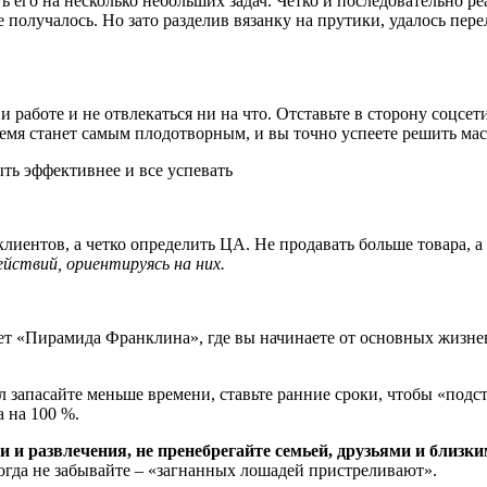
ь его на несколько небольших задач. Четко и последовательно р
получалось. Но зато разделив вязанку на прутики, удалось пере
и работе и не отвлекаться ни на что. Отставьте в сторону соцсе
ремя станет самым плодотворным, и вы точно успеете решить мас
клиентов, а четко определить ЦА. Не продавать больше товара, 
йствий, ориентируясь на них.
жет «Пирамида Франклина», где вы начинаете от основных жизн
 запасайте меньше времени, ставьте ранние сроки, чтобы «подст
 на 100 %.
 и развлечения, не пренебрегайте семьей, друзьями и близки
огда не забывайте – «загнанных лошадей пристреливают».