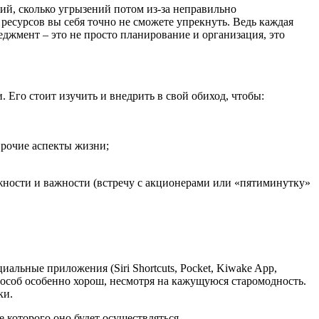
ий, сколько угрызений потом из-за неправильно
ресурсов вы себя точно не сможете упрекнуть. Ведь каждая
неджмент – это не просто планирование и организация, это
 Его стоит изучить и внедрить в свой обиход, чтобы:
прочие аспекты жизни;
жности и важности (встречу с акционерами или «пятиминутку»
иальные приложения (Siri Shortcuts, Pocket, Kiwake App,
пособ особенно хорош, несмотря на кажущуюся старомодность.
ки.
е которого оно будет осуществляться.