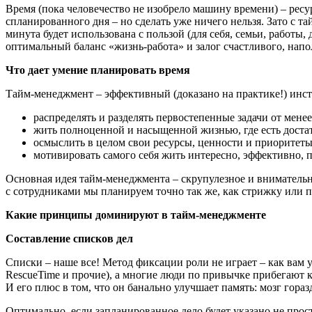
Время (пока человечество не изобрело машину времени) – ресу
спланированного дня – но сделать уже ничего нельзя. Зато с 
минута будет использована с пользой (для себя, семьи, работы,
оптимальный баланс «жизнь-работа» и залог счастливого, нап
Что дает умение планировать время
Тайм-менеджмент – эффективный (доказано на практике!) инстр
распределять и разделять первостепенные задачи от мене
жить полноценной и насыщенной жизнью, где есть достато
осмыслить в целом свои ресурсы, ценности и приоритеты
мотивировать самого себя жить интересно, эффективно, 
Основная идея тайм-менеджмента – скрупулезное и внимательн
с сотрудниками мы планируем точно так же, как стрижку или п
Какие принципы доминируют в тайм-менеджменте
Составление списков дел
Списки – наше все! Метод фиксации роли не играет – как вам уд
RescueTime и прочие), а многие люди по привычке прибегают 
И его плюс в том, что он банально улучшает память: мозг гора
Оптимально, если запланированное дело будет указано не прост