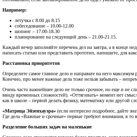
Например:
летучка с 8.00 до 8.15
собеседование – 10.00-12.00
шопинг – 17.00-18.30
планирование на следующий день – 21.00-21.15.
Каждый вечер заполняйте перечень дел на завтра, а в конце не
написать статью или представить прототип, напишите, для како
Расстановка приоритетов
Определите самое главное дело и направьте на него максимум р
Конечно, про менее важные дела тоже нельзя забывать – непрем
Очень часто важнейшее дело не только срочное, но еще и не сл
ввиду временных сложностей). «Оттягивать» момент нет смысла
как в школе – первой делать физику, математику или другой сл
«Матрица Эйзенхауэра»
(если интересно подробнее, дайте зна
Где дела «Важные и срочные» первые требуют внимания, в то 
Разделение больших задач на маленькие