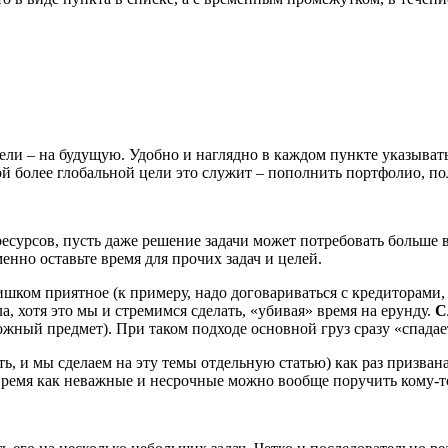
дели – на будущую. Удобно и наглядно в каждом пункте указывать
й более глобальной цели это служит – пополнить портфолио, полу
есурсов, пусть даже решение задачи может потребовать больше в
енно оставьте время для прочих задач и целей.
ишком приятное (к примеру, надо договариваться с кредиторами,
, хотя это мы и стремимся сделать, «убивая» время на ерунду.
С
ожный предмет). При таком подходе основной груз сразу «спадает
ть, и мы сделаем на эту темы отдельную статью) как раз призва
время как неважные и несрочные можно вообще поручить кому-т