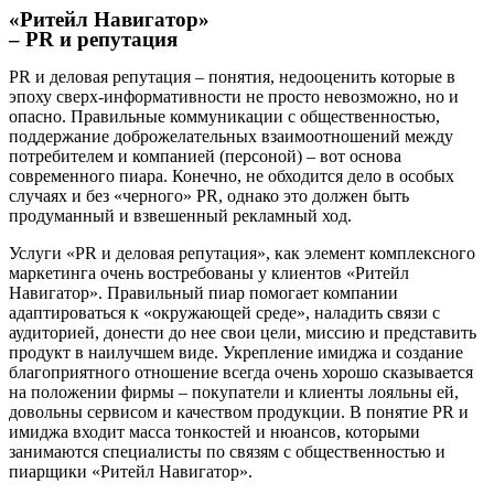
«Ритейл Навигатор»
– PR и репутация
PR и деловая репутация – понятия, недооценить которые в
эпоху сверх-информативности не просто невозможно, но и
опасно. Правильные коммуникации с общественностью,
поддержание доброжелательных взаимоотношений между
потребителем и компанией (персоной) – вот основа
современного пиара. Конечно, не обходится дело в особых
случаях и без «черного» PR, однако это должен быть
продуманный и взвешенный рекламный ход.
Услуги «PR и деловая репутация», как элемент комплексного
маркетинга очень востребованы у клиентов «Ритейл
Навигатор». Правильный пиар помогает компании
адаптироваться к «окружающей среде», наладить связи с
аудиторией, донести до нее свои цели, миссию и представить
продукт в наилучшем виде. Укрепление имиджа и создание
благоприятного отношение всегда очень хорошо сказывается
на положении фирмы – покупатели и клиенты лояльны ей,
довольны сервисом и качеством продукции. В понятие PR и
имиджа входит масса тонкостей и нюансов, которыми
занимаются специалисты по связям с общественностью и
пиарщики «Ритейл Навигатор».