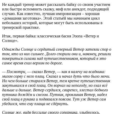
Не каждый тренер может рассказать байку со своим участием
или быстро вспомнить сказку, миф или анекдот, подходящий
случаю. Как известно, лучшая импровизация – хорошая
«домашняя заготовка». Этой статьёй мы начинаем цикл
небольших историй, которые могут быть использованы в
тренерской практике.
Итак, первая байка: классическая басня Эзопа «Ветер и
Солнце».
Однажды Солнце и сердитый северный Ветер затеяли спор о
том, кто из них сильнее. Долго спорили они и, наконец, решили
помериться силами над путешественником, который в это
самое время ехал верхом по дороге.
— Посмотри, — сказал Ветер, — как я налечу на всадника:
мигом сорву с него плащ. Сказал и начал дуть что было мочи.
Но чем больше старался Ветер, тем крепче путешественник
закутывался в свой плащ. Он ворчал на непогоду, но ехал всё
дальше и дальше. Ветер сердился, свирепел, хлестал бедного
путника дождём и снегом. Путник, проклиная Ветер, надел
свой плащ в рукава и подвязался поясом. Тут уж Ветер сам
убедился, что ему плаща не сдёрнуть.
Солнце же, видя бессилие своего соперника, улыбнулось,