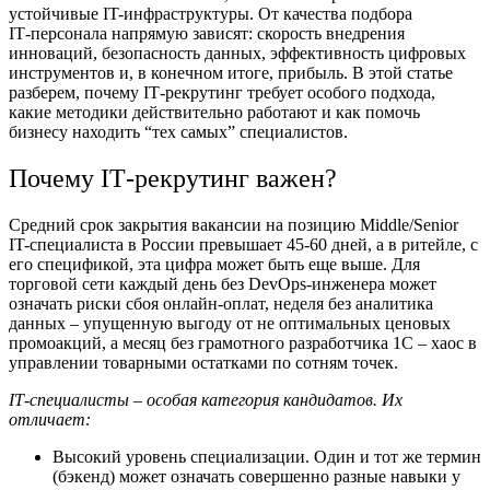
устойчивые IT-инфраструктуры. От качества подбора
IT‑персонала напрямую зависят: скорость внедрения
инноваций, безопасность данных, эффективность цифровых
инструментов и, в конечном итоге, прибыль. В этой статье
разберем, почему IT‑рекрутинг требует особого подхода,
какие методики действительно работают и как помочь
бизнесу находить “тех самых” специалистов.
Почему IT‑рекрутинг важен?
Средний срок закрытия вакансии на позицию Middle/Senior
IT-специалиста в России превышает 45-60 дней, а в ритейле, с
его спецификой, эта цифра может быть еще выше. Для
торговой сети каждый день без DevOps-инженера может
означать риски сбоя онлайн-оплат, неделя без аналитика
данных – упущенную выгоду от не оптимальных ценовых
промоакций, а месяц без грамотного разработчика 1С – хаос в
управлении товарными остатками по сотням точек.
IT‑специалисты – особая категория кандидатов. Их
отличает:
Высокий уровень специализации. Один и тот же термин
(бэкенд) может означать совершенно разные навыки у