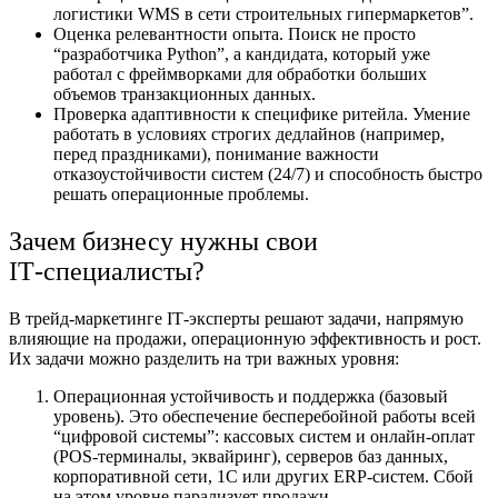
логистики WMS в сети строительных гипермаркетов”.
Оценка релевантности опыта. Поиск не просто
“разработчика Python”, а кандидата, который уже
работал с фреймворками для обработки больших
объемов транзакционных данных.
Проверка адаптивности к специфике ритейла. Умение
работать в условиях строгих дедлайнов (например,
перед праздниками), понимание важности
отказоустойчивости систем (24/7) и способность быстро
решать операционные проблемы.
Зачем бизнесу нужны свои
IT‑специалисты?
В трейд‑маркетинге IT‑эксперты решают задачи, напрямую
влияющие на продажи, операционную эффективность и рост.
Их задачи можно разделить на три важных уровня:
Операционная устойчивость и поддержка (базовый
уровень). Это обеспечение бесперебойной работы всей
“цифровой системы”: кассовых систем и онлайн-оплат
(POS-терминалы, эквайринг), серверов баз данных,
корпоративной сети, 1С или других ERP-систем. Сбой
на этом уровне парализует продажи.