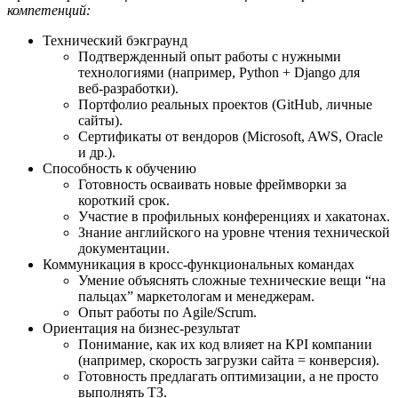
компетенций:
Технический бэкграунд
Подтвержденный опыт работы с нужными
технологиями (например, Python + Django для
веб‑разработки).
Портфолио реальных проектов (GitHub, личные
сайты).
Сертификаты от вендоров (Microsoft, AWS, Oracle
и др.).
Способность к обучению
Готовность осваивать новые фреймворки за
короткий срок.
Участие в профильных конференциях и хакатонах.
Знание английского на уровне чтения технической
документации.
Коммуникация в кросс‑функциональных командах
Умение объяснять сложные технические вещи “на
пальцах” маркетологам и менеджерам.
Опыт работы по Agile/Scrum.
Ориентация на бизнес‑результат
Понимание, как их код влияет на KPI компании
(например, скорость загрузки сайта = конверсия).
Готовность предлагать оптимизации, а не просто
выполнять ТЗ.