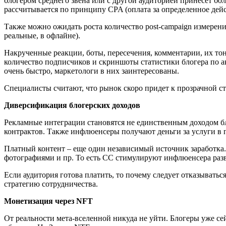
блогером среднего звена или с другой аудиторией принесет бо
рассчитывается по принципу CPA (оплата за определенное действи
Также можно ожидать роста количество post-campaign измерен
реальные, в офлайне).
Накрученные реакции, боты, пересечения, комментарии, их тон
количество подписчиков и скриншоты статистики блогера по ак
очень быстро, маркетологи в них заинтересованы.
Специалисты считают, что рынок скоро придет к прозрачной ст
Диверсификация блогерских доходов
Рекламные интеграции становятся не единственным доходом б
контрактов. Также инфлюенсеры получают деньги за услуги в 
Платный контент – еще один независимый источник заработка. 
фотографиями и пр. То есть СС стимулируют инфлюенсера раз
Если аудитория готова платить, то почему следует отказываться
стратегию сотрудничества.
Монетизация через NFT
От реальности мета-вселенной никуда не уйти. Блогеры уже с