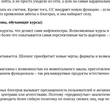
ейта, и не просто уходили из сети, а шли на самые кардинальн
ать их счетчик. Кроме того, СС внедряет новую функцию – если
о проявления заботы о блогерах, и она набирает силу.
фоны, обучающие курсы)
 продукты, что делают сами инфлюенсеры. Всевозможные курсы и
 более что охватывается самая перспективная часть аудитории 
учитывается. Шопинг приобретает новые черты, форматы и возм
агазина с возможностью их моментального заказа, приготовлени
санием функционала – так рекламируемые продукты естественно 
ных блогеров вызывает пресыщенность пользователей и желание 
и центрами или агентствами. Поэтому «продвинутые» аналитиче
проводить более гибкую политику по поиску свежих лиц, еще н