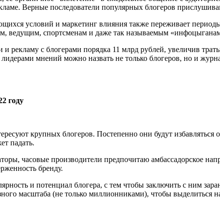
кламе. Верные последователи популярных блогеров прислушиваю
яющихся условий и маркетинг влияния также переживает периоды
ам, ведущим, спортсменам и даже так называемым «инфоцыганам
и и рекламу с блогерами порядка 11 млрд рублей, увеличив тра
м лидерами мнений можно назвать не только блогеров, но и журна
2 году
тересуют крупных блогеров. Постепенно они будут избавляться 
ет падать.
аторы, часовые производители предпочитаю амбассадорское нап
рженность бренду.
рность и потенциал блогера, с тем чтобы заключить с ним зара
ного масштаба (не только миллионниками), чтобы выделиться н