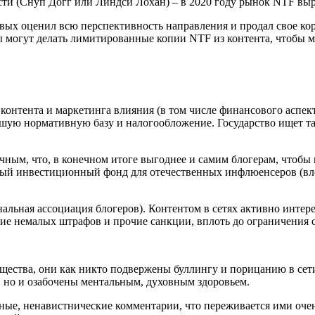
и (Снуп Догг или Линдси Лохан) – в 2020 году рынок NTF вырос
вых оценил всю перспективность направления и продал свое ко
ы могут делать лимитированные копии NTF из контента, чтобы м
контента и маркетинга влияния (в том числе финансового аспекта
рошую нормативную базу и налогообложение. Государство ищет т
чным, что, в конечном итоге выгоднее и самим блогерам, чтобы
ый инвестиционный фонд для отечественных инфлюенсеров (вложен
льная ассоциация блогеров). Контентом в сетях активно интер
ние немалых штрафов и прочие санкции, вплоть до ограничения 
щества, они как никто подвержены буллингу и порицанию в сет
), но и озабочены ментальным, духовным здоровьем.
ые, ненавистнические комментарии, что переживается ими очен