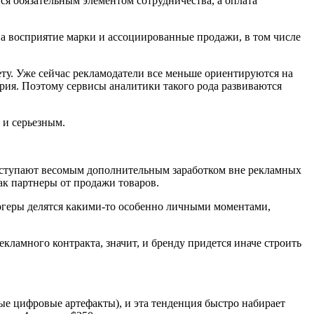
ся обязательным элементом сотрудничества, а оплата
на восприятие марки и ассоциированные продажи, в том числе
ету. Уже сейчас рекламодатели все меньше ориентируются на
ория. Поэтому сервисы аналитики такого рода развиваются
 и серьезным.
выступают весомым дополнительным заработком вне рекламных
ак партнеры от продажи товаров.
логеры делятся какими-то особенно личными моментами,
екламного контракта, значит, и бренду придется иначе строить
ые цифровые артефакты), и эта тенденция быстро набирает