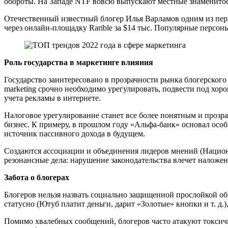
обороты. На Западе NTF вовсю выпускают местные знаменитост
Отечественный известный блогер Илья Варламов одним из пер
через онлайн-площадку Rarible за $14 тыс. Популярные персон
Роль государства в маркетинге влияния
Государство заинтересовано в прозрачности рынка блогерского 
marketing срочно необходимо урегулировать, подвести под хо
учета рекламы в интернете.
Налоговое урегулирование станет все более понятным и прозра
бизнес. К примеру, в прошлом году «Альфа-банк» основал особ
источник пассивного дохода в будущем.
Создаются ассоциации и объединения лидеров мнений (Национа
резонансные дела: нарушение законодательства влечет наложе
Забота о блогерах
Блогеров нельзя назвать социально защищенной прослойкой об
статусно (Ютуб платит деньги, дарит «Золотые» кнопки и т. д.
Помимо хвалебных сообщений, блогеров часто атакуют токсичн