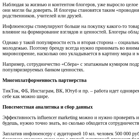
Наблюдая за жизнью и контентом блогеров, уже выросло цел
они могли бы доверять. И блогеры становятся таким «проводн
родственников, учителей или друзей.
Инфлюенсеры стимулируют больше на покупку какого-то товара,
влияние на формирование взглядов и ценностей. Блогеры обла
Однако у такой популярности есть и вторая сторона – социальн
молодежью. Поэтому бренду всегда нужно принимать во вниман
мировоззрение, насколько оно укладывается в картину мира и 
Например, сотрудничество «Сбера» с эпатажным кумиром под
популяризируемых банком ценностях.
Многоплатформенность партнерства
ТикТок, ФБ, Инстаграм, ВК, Ютуб и пр. – работа идет одновре
себе как можно шире.
Повсеместная аналитика и сбор данных
Эффективность influencer marketing можно и нужно проверять 
будешь, нужно точно знать, во сколько обходится сотрудничес
Заплатив инфлюенсеру с аудиторией 10 мл. человек 500 000 руб