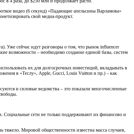
 в 4 раза, до $250 млн и продолжает расти.
роткое видео (6 секунд) «Падающие апельсины Варламова»
онетизировать свой медиа-продукт.
). Уже сейчас идут разговоры о том, что рынок influencer
акие возможности – необходимо создание единой базы, систем
 использовать их для долгосрочных инвестиций, вкладывать в
ия в «Теслу», Apple, Gucci, Louis Vuitton и пр.) – как
есуются и силовые ведомства – это показали многочисленные
свободы.
и. Социальные сети не только поддерживают их финансово и
ь тяжело. Мировой общественности известна масса случаев,