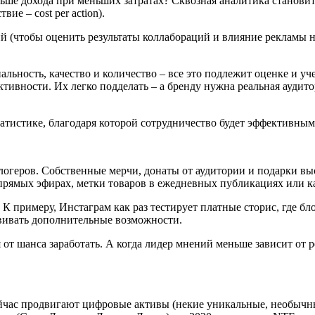
льше дохода при меньших затратах? Сквозная аналитика становит
е – cost per action).
ий (чтобы оценить результаты коллабораций и влияние рекламы 
альность, качество и количество – все это подлежит оценке и уч
тивности. Их легко подделать – а бренду нужна реальная аудит
атистике, благодаря которой сотрудничество будет эффективным
логеров. Собственные мерчи, донаты от аудитории и подарки 
прямых эфирах, метки товаров в ежедневных публикациях или к
К примеру, Инстаграм как раз тестирует платные сторис, где б
вивать дополнительные возможности.
 от шанса заработать. А когда лидер мнений меньше зависит от р
ейчас продвигают цифровые активы (некие уникальные, необычн