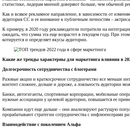
статистике, лидерам мнений доверяют больше, чем обычной ре
Как и всякое рекламное направление, в зависимости от измен
аудитория СС и ее внимание к публичным личностям – актрис
К примеру, в 2020 году рекламодатели потратили на интеграци
ожидать, что сумма эта еще возрастет в текущем году. При это
котируется и определяет вкусы аудитории.
Какие же тренды характерны для маркетинга влияния в 202
Долгосрочность сотрудничества с блогерами
Разовые акции и краткосрочное сотрудничество все меньше ин
контент сложнее, дольше и дороже, а лояльность аудитории мож
Банки, автогиганты, спортивные корпорации, мобильные опер
нужные ассоциации у целевой аудитории, повышается ее приве
Компании идут еще дальше – они анализируют растущую популя
прорабатывают стратегии сотрудничества с инфлюенсерами раз
Взаимодействие с поколением Альфа