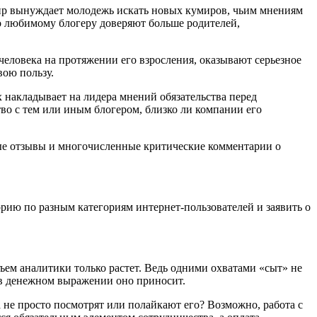
ир вынуждает молодежь искать новых кумиров, чьим мнениям
о любимому блогеру доверяют больше родителей,
человека на протяжении его взросления, оказывают серьезное
вою пользу.
ех накладывает на лидера мнений обязательства перед
во с тем или иным блогером, близко ли компании его
е отзывы и многочисленные критические комментарии о
рию по разным категориям интернет-пользователей и заявить о
ъем аналитики только растет. Ведь одними охватами «сыт» не
у в денежном выражении оно приносит.
а не просто посмотрят или полайкают его? Возможно, работа с