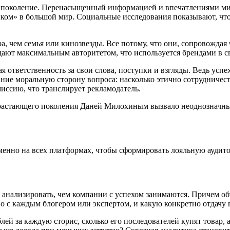
ое поколение. Перенасыщенный информацией и впечатлениями м
иком» в большой мир. Социальные исследования показывают, чт
 чем семья или кинозвезды. Все потому, что они, сопровождая 
дают максимальным авторитетом, что используется брендами в с
ая ответственность за свои слова, поступки и взгляды. Ведь усп
ие моральную сторону вопроса: насколько этично сотрудничест
миссию, что транслирует рекламодатель.
растающего поколения Даней Милохиным вызвало неоднозначны
менно на всех платформах, чтобы сформировать лояльную аудито
и анализировать, чем компании с успехом занимаются. Причем об
тво с каждым блогером или экспертом, и какую конкретно отдач
лей за каждую сторис, сколько его последователей купят товар, 