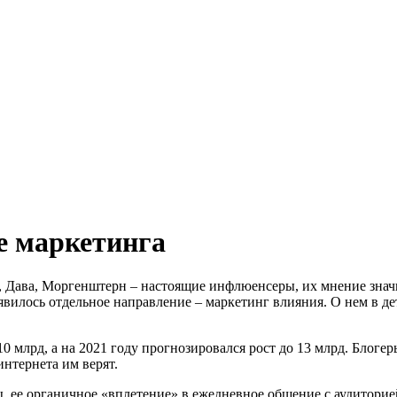
е маркетинга
, Дава, Моргенштерн – настоящие инфлюенсеры, их мнение знач
вилось отдельное направление – маркетинг влияния. О нем в дет
$10 млрд, а на 2021 году прогнозировался рост до 13 млрд. Бло
интернета им верят.
 ее органичное «вплетение» в ежедневное общение с аудиторией,